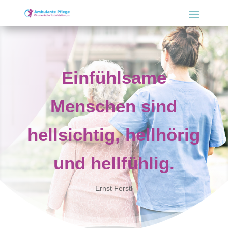
Einfühlsame
Menschen sind
hellsichtig, hellhörig
und hellfühlig.
Ernst Ferstl