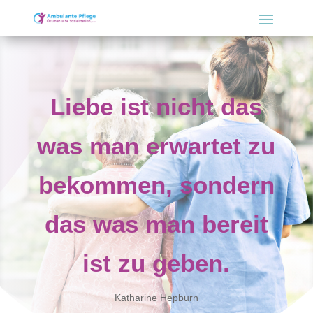
Liebe ist nicht das
was man erwartet zu
bekommen, sondern
das was man bereit
ist zu geben.
Katharine Hepburn